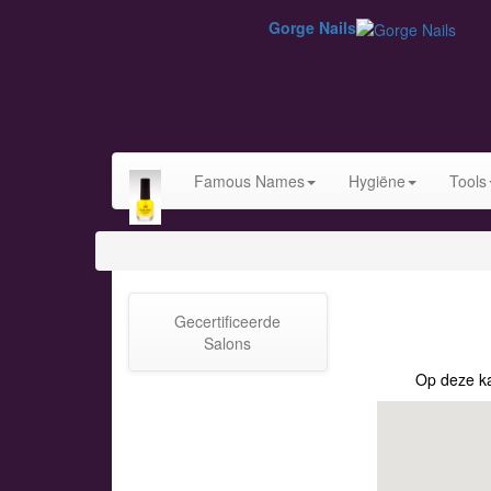
Gorge Nails
Famous Names
Hygiëne
Tools
Gecertificeerde
Salons
Op deze ka