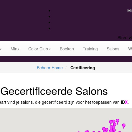
Mi
Store v
Minx
Color Club
Boeken
Training
Salons
W
Beheer Home
Certificering
Gecertificeerde Salons
art vind je salons, die gecertificeerd zijn voor het toepassen van
IB
X
.