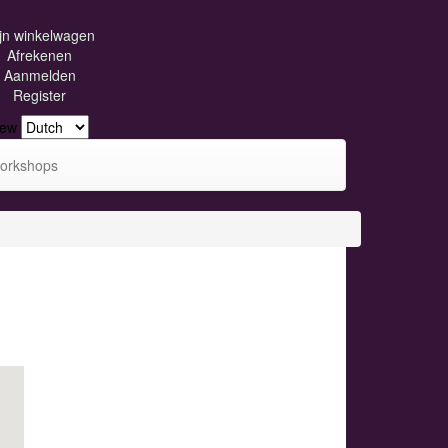
jn winkelwagen
Afrekenen
Aanmelden
Register
iew
orkshops