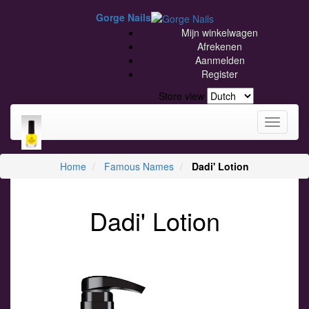
Gorge Nails
Mijn winkelwagen
Afrekenen
Aanmelden
Register
Store view
Toggle
navigati
Home
Famous Names
Dadi' Lotion
Dadi' Lotion