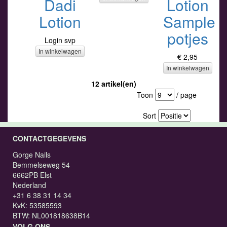
Dadi
Lotion
Lotion
Sample
potjes
Login svp
In winkelwagen
€ 2,95
In winkelwagen
12 artikel(en)
Toon
/ page
Sort
CONTACTGEGEVENS
Gorge Nails
Bemmelseweg 54
6662PB Elst
Nederland
+31 6 38 31 14 34
KvK: 53585593
BTW: NL001818638B14
VOLG ONS