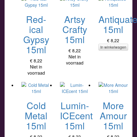
Red-
Artsy
Antiquat
ical
Crafty
15ml
Gypsy
15ml
€ 8,22
15ml
In winkelwagen
€ 8,22
Niet in
€ 8,22
voorraad
Niet in
voorraad
Cold
Lumin-
More
Metal
ICEcent
Amour
15ml
15ml
15ml
€ 8,22
€ 8,22
€ 8,22