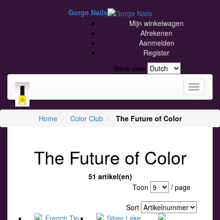
Gorge Nails
Mijn winkelwagen
Afrekenen
Aanmelden
Register
Store view
Toggle
navigati
Home
Color Club
The Future of Color
The Future of Color
51 artikel(en)
Toon
/ page
Sort