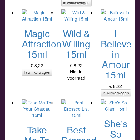
In winkelwagen
Magic
Wild &
I
Attraction
Willing
Believe
15ml
15ml
in
Amour
€ 8,22
€ 8,22
15ml
Niet in
In winkelwagen
voorraad
€ 8,22
In winkelwagen
She's
Take
Best
So
Me To
Dressed