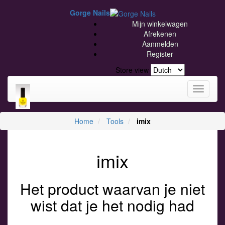
Gorge Nails
Mijn winkelwagen
Afrekenen
Aanmelden
Register
Store view
Toggle
navigati
Home
Tools
imix
imix
Het product waarvan je niet
wist dat je het nodig had