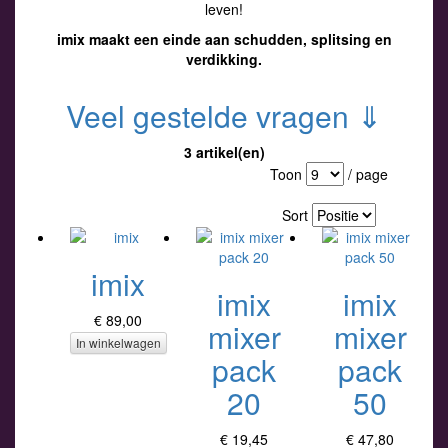
leven!
imix maakt een einde aan schudden, splitsing en
verdikking.
Veel gestelde vragen
⇓
3 artikel(en)
Toon
/ page
Sort
imix
imix
imix
€ 89,00
mixer
mixer
In winkelwagen
pack
pack
20
50
€ 19,45
€ 47,80