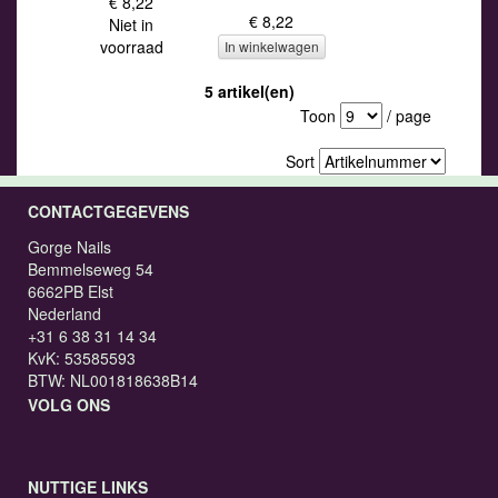
€ 8,22
€ 8,22
Niet in
voorraad
In winkelwagen
5 artikel(en)
Toon
/ page
Sort
CONTACTGEGEVENS
Gorge Nails
Bemmelseweg 54
6662PB Elst
Nederland
+31 6 38 31 14 34
KvK: 53585593
BTW: NL001818638B14
VOLG ONS
NUTTIGE LINKS