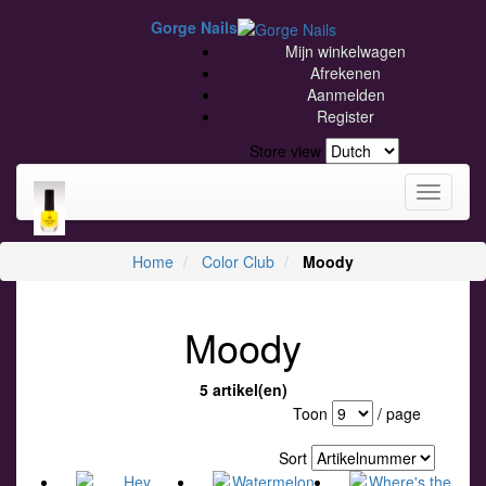
Gorge Nails
Mijn winkelwagen
Afrekenen
Aanmelden
Register
Store view
Toggle
navigati
Home
Color Club
Moody
Moody
5 artikel(en)
Toon
/ page
Sort