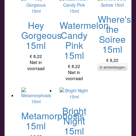
Where's
Hey
Watermelon
the
Gorgeous
Candy
Soiree
15ml
Pink
15ml
15ml
€ 8,22
€ 8,22
Niet in
€ 8,22
In winkelwagen
voorraad
Niet in
voorraad
Bright
Metamorphosis
Night
15ml
15ml