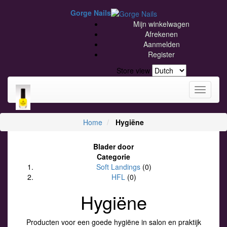
Gorge Nails
Mijn winkelwagen
Afrekenen
Aanmelden
Register
Store view
Toggle
navigati
Home
Hygiëne
Blader door
Categorie
Soft Landings
(0)
HFL
(0)
Hygiëne
Producten voor een goede hygiëne in salon en praktijk