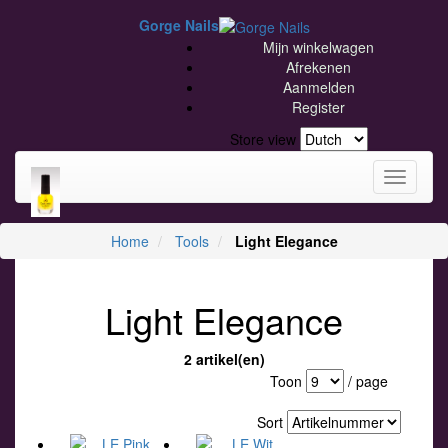
Gorge Nails
Mijn winkelwagen
Afrekenen
Aanmelden
Register
Store view
Toggle
navigati
Home
Tools
Light Elegance
Light Elegance
2 artikel(en)
Toon
/ page
Sort