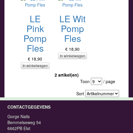
LE
LE Wit
Pink
Pomp
Pomp
Fles
Fles
€ 18,90
In winkelwagen
€ 18,90
In winkelwagen
2 artikel(en)
Toon
/ page
Sort
CONTACTGEGEVENS
Gorge Nails
Bemmelseweg 54
6662PB Elst