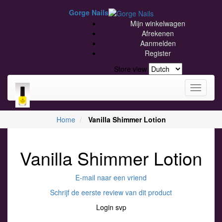
Gorge Nails
Mijn winkelwagen
Afrekenen
Aanmelden
Register
Store view
Toggle
navigati
Home
Vanilla Shimmer Lotion
Vanilla Shimmer Lotion
E-mail naar een vriend
Schrijf de eerste review van dit product
Login svp