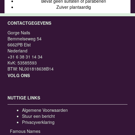
Bevat geen sulfaten of parabenen
Zuiver plantaardig
CONTACTGEGEVENS
Gorge Nails
Bemmelseweg 54
6662PB Elst
Nederland
+31 6 38 31 14 34
KvK: 53585593
BTW: NL001818638B14
VOLG ONS
NUTTIGE LINKS
Algemene Voorwaarden
Stuur een bericht
Privacyverklaring
Famous Names