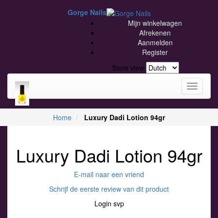
Gorge Nails
Mijn winkelwagen
Afrekenen
Aanmelden
Register
Store view
Toggle
navigati
Home
Luxury Dadi Lotion 94gr
Luxury Dadi Lotion 94gr
E-mail naar een vriend
Schrijf de eerste review van dit product
Login svp