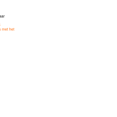
aar
.
s met het