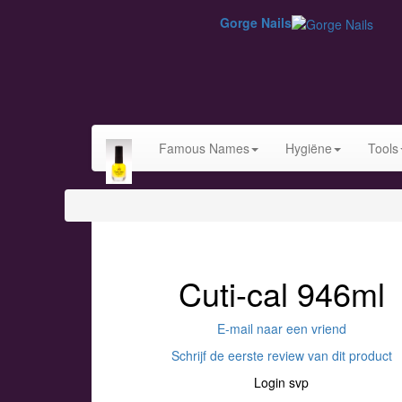
Gorge Nails
Famous Names
Hygiëne
Tools
Cuti-cal 946ml
E-mail naar een vriend
Schrijf de eerste review van dit product
Login svp