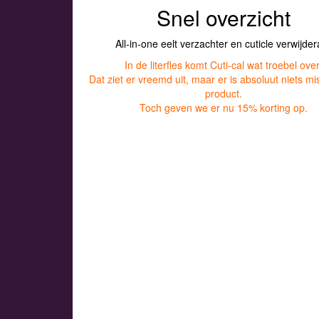
Snel overzicht
All-in-one eelt verzachter en cuticle verwijder
In de literfles komt Cuti-cal wat troebel over
Dat ziet er vreemd uit, maar er is absoluut niets mi
product.
Toch geven we er nu 15% korting op.