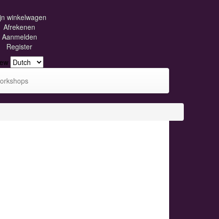
jn winkelwagen
Afrekenen
Aanmelden
Register
iew
orkshops