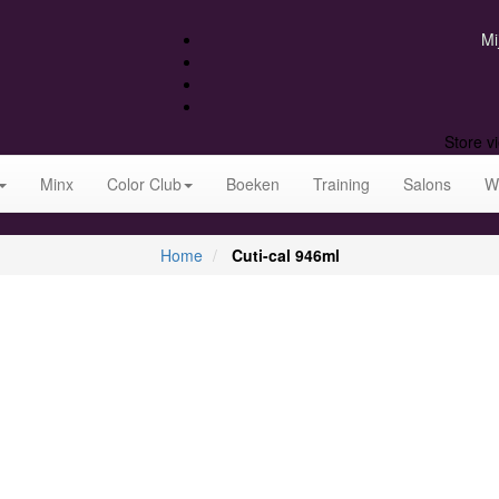
Mi
Store v
Minx
Color Club
Boeken
Training
Salons
W
Home
Cuti-cal 946ml