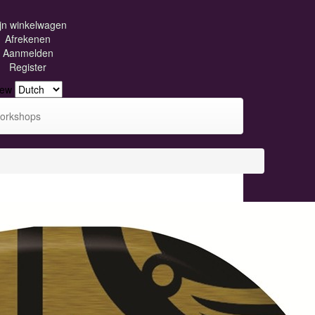
jn winkelwagen
Afrekenen
Aanmelden
Register
iew
orkshops