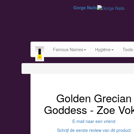
Gorge Nails
Famous Names
Hygiëne
Tools
Golden Grecian
Goddess - Zoe Vok
E-mail naar een vriend
Schrijf de eerste review van dit product