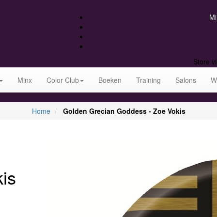
Mi
Store v
Minx
Color Club
Boeken
Training
Salons
W
Home
Golden Grecian Goddess - Zoe Vokis
is