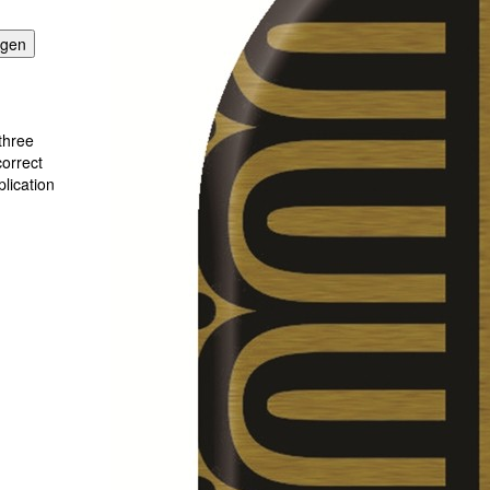
agen
three
correct
lication