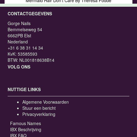
Mermaid Hair Don't Care By Theresa Fodde
CONTACTGEGEVENS
Gorge Nails
Bemmelseweg 54
6662PB Elst
Nederland
+31 6 38 31 14 34
KvK: 53585593
BTW: NL001818638B14
VOLG ONS
NUTTIGE LINKS
Algemene Voorwaarden
Stuur een bericht
Privacyverklaring
Famous Names
IBX Beschrijving
IBX FAQ