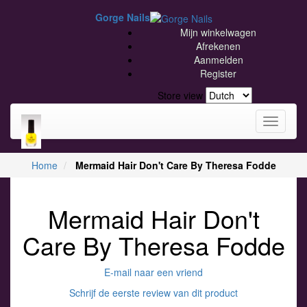
Gorge Nails
Mijn winkelwagen
Afrekenen
Aanmelden
Register
Store view
Toggle
navigati
Home
Mermaid Hair Don't Care By Theresa Fodde
Mermaid Hair Don't
Care By Theresa Fodde
E-mail naar een vriend
Schrijf de eerste review van dit product